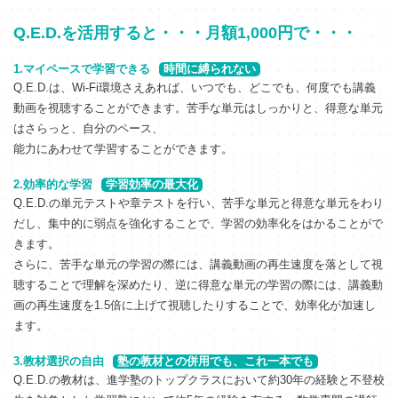
Q.E.D.を活用すると・・・月額1,000円で・・・
1.マイペースで学習できる
時間に縛られない
Q.E.D.は、Wi-Fi環境さえあれば、いつでも、どこでも、何度でも講義
動画を視聴することができます。苦手な単元はしっかりと、得意な単元
はさらっと、自分のペース、
能力にあわせて学習することができます。
2.効率的な学習
学習効率の最大化
Q.E.D.の単元テストや章テストを行い、苦手な単元と得意な単元をわり
だし、集中的に弱点を強化することで、学習の効率化をはかることがで
きます。
さらに、苦手な単元の学習の際には、講義動画の再生速度を落として視
聴することで理解を深めたり、逆に得意な単元の学習の際には、講義動
画の再生速度を1.5倍に上げて視聴したりすることで、効率化が加速し
ます。
3.教材選択の自由
塾の教材との併用でも、これ一本でも
Q.E.D.の教材は、進学塾のトップクラスにおいて約30年の経験と不登校