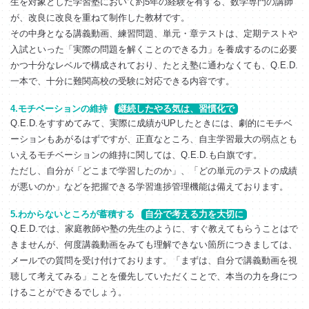
生を対象とした学習塾において約5年の経験を有する、数学専門の講師
が、改良に改良を重ねて制作した教材です。
その中身となる講義動画、練習問題、単元・章テストは、定期テストや
入試といった「実際の問題を解くことのできる力」を養成するのに必要
かつ十分なレベルで構成されており、たとえ塾に通わなくても、Q.E.D.
一本で、十分に難関高校の受験に対応できる内容です。
4.モチベーションの維持
継続したやる気は、習慣化で
Q.E.D.をすすめてみて、実際に成績がUPしたときには、劇的にモチベ
ーションもあがるはずですが、正直なところ、自主学習最大の弱点とも
いえるモチベーションの維持に関しては、Q.E.D.も白旗です。
ただし、自分が「どこまで学習したのか」、「どの単元のテストの成績
が悪いのか」などを把握できる学習進捗管理機能は備えております。
5.わからないところが蓄積する
自分で考える力を大切に
Q.E.D.では、家庭教師や塾の先生のように、すぐ教えてもらうことはで
きませんが、何度講義動画をみても理解できない箇所につきましては、
メールでの質問を受け付けております。「まずは、自分で講義動画を視
聴して考えてみる」ことを優先していただくことで、本当の力を身につ
けることができるでしょう。